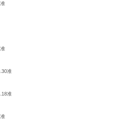
5准
2准
.30准
.18准
7准