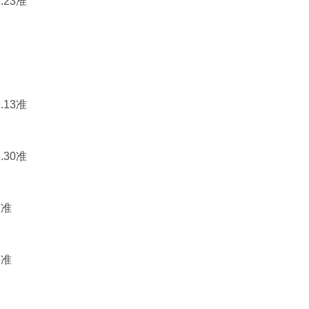
.23准
.13准
.30准
7准
5准