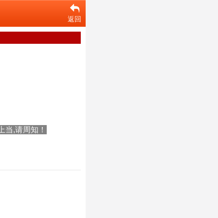
返回
上当,请周知！