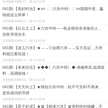
天空彩票 K999.CC
06-13 16:26
041期:【美好时光】★≡≡〈〈六肖中特〉〉≡≡期期中奖，赢
钱就这么简单！
天空彩票 K999.CC
06-13 16:26
041期:【白云之上】★六肖中特------机会留给有准备的人，
信鱼哥得永生
天空彩票 K999.CC
06-13 16:26
041期:【波儿六肖】★→→◎金牌六肖→→实力见证，力求
料稳沉着应战！
天空彩票 K999.CC
06-13 16:26
041期:【来来往往】★◆◆〖六肖中特〗◆-准确率高,低调发
料，高调收钱！
天空彩票 K999.CC
06-13 16:26
041期:【天天向上】★独创六肖中特，机不可失时不再来，
是你成功的导师
天空彩票 K999.CC
06-13 16:26
041期:【君子好逑】★〓【精准六肖】〓资料绝对稳赚，不