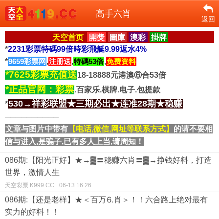
高手六肖
返回
天空首页
開獎
圖庫
澳彩
掛牌
*
2231彩票特碼99倍時彩飛艇9.99返水4%
*
9659彩票网
,
注册送
,
特碼53倍
,
免费资料
*7625彩票充值送
18-18888元港澳⑥合53倍
*正品官网：彩票
.百家乐.棋牌.电子.包提款
530→祥彩联盟★三期必出★连准28期★稳赚
*
──────────
文章与图片中带有
【电话,微信,网址等联系方式】
的请不要相
信与进入,是骗子,已有多人上当,请周知！
086期:【阳光正好】★→▓〓稳赚六肖〓▓→挣钱好料，打造
世界，激情人生
天空彩票 K999.CC
06-13 16:26
086期:【还是老样】★＜百万⒍肖＞！！六合路上绝对最有
实力的好料！！